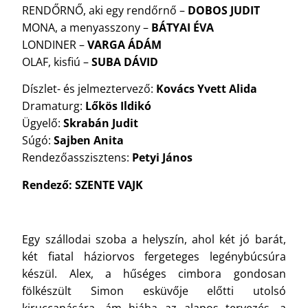
RENDŐRNŐ, aki egy rendőrnő –
DOBOS JUDIT
MONA, a menyasszony –
BÁTYAI ÉVA
LONDINER –
VARGA ÁDÁM
OLAF, kisfiú –
SUBA DÁVID
Díszlet- és jelmeztervező:
Kovács Yvett Alida
Dramaturg:
Lőkös Ildikó
Ügyelő:
Skrabán Judit
Súgó:
Sajben Anita
Rendezőasszisztens:
Petyi János
Rendező: SZENTE VAJK
Egy szállodai szoba a helyszín, ahol két jó barát,
két fiatal háziorvos fergeteges legénybúcsúra
készül. Alex, a hűséges cimbora gondosan
fölkészült Simon esküvője előtti utolsó
kiruccanására, ám hiába az alapos tervezés, a