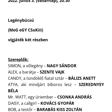
2022. július 3. (vasárnap), 20.30
Legénybúcsú
(MeG eGY CSoKiii)
vígjáték két részben
Szereplők:
SIMON, a vőlegény –
NAGY SÁNDOR
ALEX, a barátja –
SZENTE VAJK
CANDY, a tündöklő fiatal sztár –
BÁLIZS ANETT
ATYA, aki mindjárt bíboros lesz –
SZEREDNYEY
BÉLA
Mr. WATT, egy úriember –
CSONKA ANDRÁS
DAISY, a callgirl –
KOVÁCS GYOPÁR
BOB, a testőr –
BARABÁS KISS ZOLTÁN