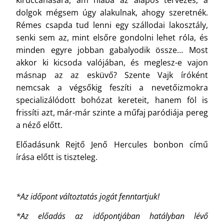
dolgok mégsem úgy alakulnak, ahogy szeretnék.
Rémes csapda tud lenni egy szállodai lakosztály,
senki sem az, mint elsőre gondolni lehet róla, és
minden egyre jobban gabalyodik össze… Most
akkor ki kicsoda valójában, és meglesz-e vajon
másnap az az esküvő? Szente Vajk íróként
nemcsak a végsőkig feszíti a nevetőizmokra
specializálódott bohózat kereteit, hanem föl is
frissíti azt, már-már szinte a műfaj paródiája pereg
a néző előtt.
Előadásunk Rejtő Jenő Hercules bonbon című
írása előtt is tiszteleg.
*Az időpont változtatás jogát fenntartjuk!
*Az előadás az időpontjában hatályban lévő