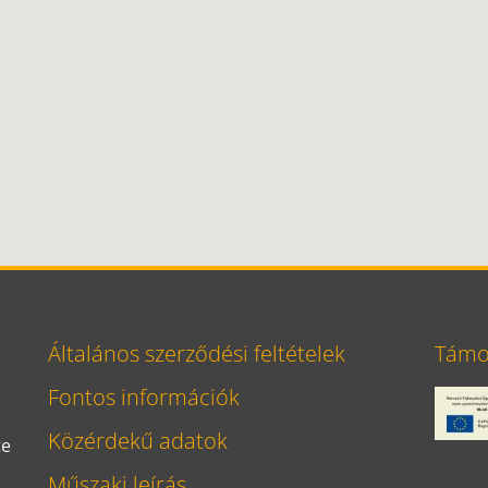
Általános szerződési feltételek
Támog
Fontos információk
Közérdekű adatok
te
Műszaki leírás