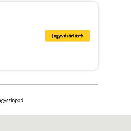
Jegyvásárlás
Nagyszínpad