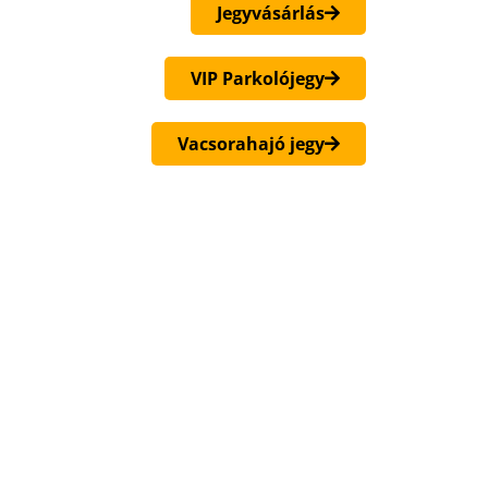
Jegyvásárlás
VIP Parkolójegy
Vacsorahajó jegy