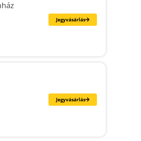
nház
Jegyvásárlás
Jegyvásárlás