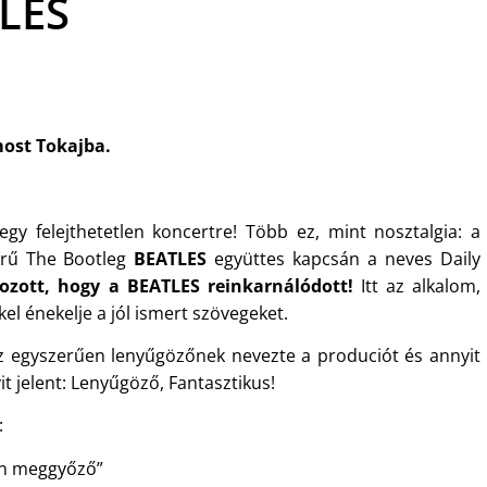
TLES
ost Tokajba.
egy felejthetetlen koncertre! Több ez, mint nosztalgia: a
hírű The Bootleg
BEATLES
együttes kapcsán a neves Daily
kozott, hogy a BEATLES reinkarnálódott!
Itt az alkalom,
el énekelje a jól ismert szövegeket.
 egyszerűen lenyűgözőnek nevezte a produciót és annyit
 jelent: Lenyűgöző, Fantasztikus!
:
an meggyőző”