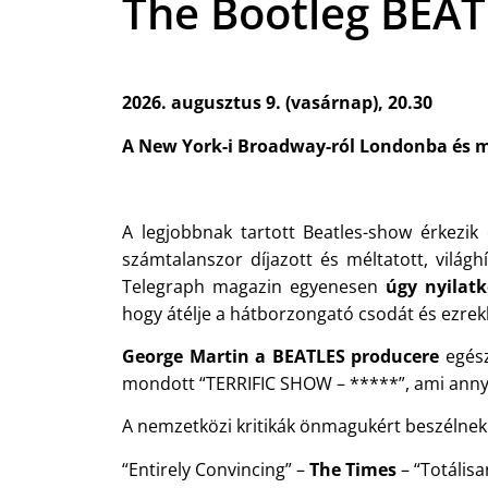
The Bootleg BEA
2026. augusztus 9. (vasárnap), 20.30
A New York-i Broadway-ról Londonba és m
A legjobbnak tartott Beatles-show érkezik 
számtalanszor díjazott és méltatott, világ
Telegraph magazin egyenesen
úgy nyilat
hogy átélje a hátborzongató csodát és ezrekk
George Martin a BEATLES producere
egész
mondott “TERRIFIC SHOW – *****”, ami annyit
A nemzetközi kritikák önmagukért beszélnek
“Entirely Convincing” –
The Times
– “Totális