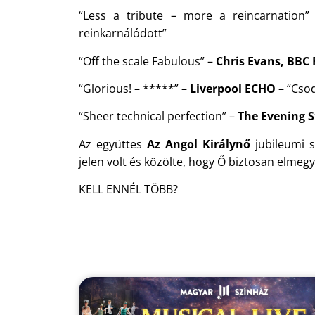
“Less a tribute – more a reincarnation
reinkarnálódott”
“Off the scale Fabulous” –
Chris Evans, BBC
“Glorious! – *****” –
Liverpool ECHO
– “Csod
“Sheer technical perfection” –
The Evening 
Az együttes
Az Angol Királynő
jubileumi s
jelen volt és közölte, hogy Ő biztosan elmegy
KELL ENNÉL TÖBB?