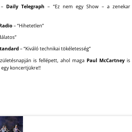
” –
Daily Telegraph
– “Ez nem egy Show – a zenekar
 Radio
– “Hihetetlen”
álatos”
Standard
– “Kiváló technikai tökéletesség”
zületésnapján is fellépett, ahol maga
Paul McCartney
is
 egy koncertjükre!!