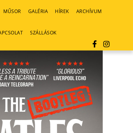
MŰSOR
GALÉRIA
HÍREK
ARCHÍVUM
APCSOLAT
SZÁLLÁSOK