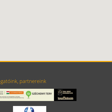
atóink, partnereink