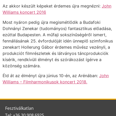
Az akkor készült képeket érdemes újra megnézni:
John
Williams koncert 2016
Most nyáron pedig újra megismétlődik a Budafoki
Dohnányi Zenekar (tudományos) fantasztikus előadása,
ezúttal Budapesten. A műfaji sokszínűségéről ismert,
fennállásának 25. évfordulóját idén ünneplő szimfonikus
zenekart Hollerung Gábor érdemes művész vezényli, a
produkciót filmrészletek és látványos táncprodukciók
kísérik, rendkívüli élményt és szórákozást ígérve a
közönség számára.
Éld át az élményt újra június 10-én, az Arénában:
John
Williams – Filmharmonikusok koncert 2018.
Fesztiválkatlan
Tel: +36 30 908 6925