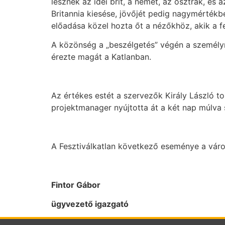
lesznek az idei brit, a német, az osztrák, és
Britannia kiesése, jövőjét pedig nagymérték
előadása közel hozta őt a nézőkhöz, akik a fe
A közönség a „beszélgetés” végén a személyre 
érezte magát a Katlanban.
Az értékes estét a szervezők Király László t
projektmanager nyújtotta át a két nap múlva
A Fesztiválkatlan következő eseménye a vár
Fintor Gábor
ügyvezető igazgató