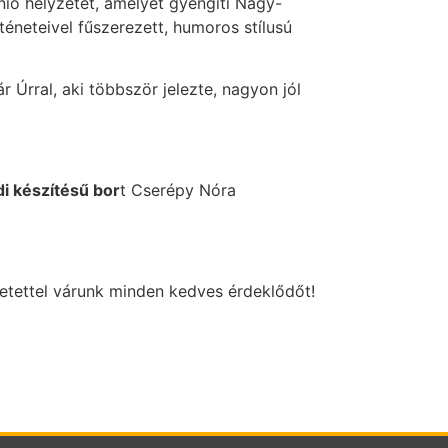
nió helyzetét, amelyet gyengíti Nagy-
éneteivel fűszerezett, humoros stílusú
 Úrral, aki többször jelezte, nagyon jól
i készítésű bor
t Cserépy Nóra
retettel várunk minden kedves érdeklődőt!