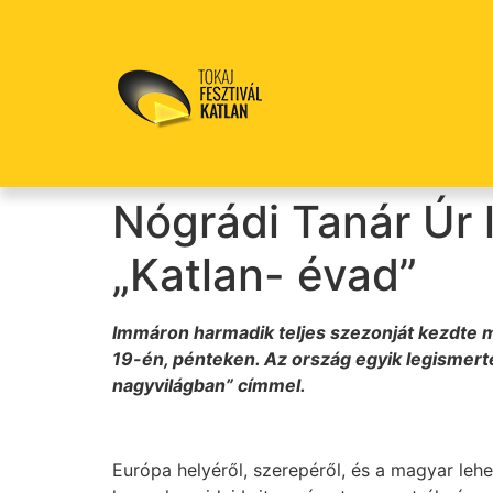
Nógrádi Tanár Úr 
„Katlan- évad”
Immáron harmadik teljes szezonját kezdte me
19-én, pénteken. Az ország egyik legismerteb
nagyvilágban” címmel.
Európa helyéről, szerepéről, és a magyar leh