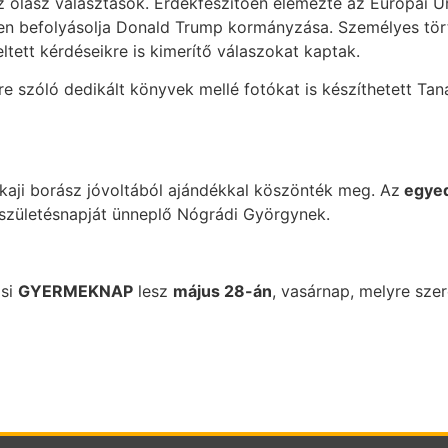
 az olasz választások. Érdekfeszítően elemezte az Európai U
ben befolyásolja Donald Trump kormányzása. Személyes tört
ltett kérdéseikre is kimerítő válaszokat kaptak.
szóló dedikált könyvek mellé fotókat is készíthetett Tanár
okaji borász jóvoltából ajándékkal köszönték meg. Az
egyed
 születésnapját ünneplő Nógrádi Györgynek.
osi
GYERMEKNAP
lesz
május 28-án
, vasárnap, melyre sze