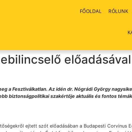
FŐOLDAL
RÓLUNK
K
lebilincselő előadásával
g a Fesztiválkatlan. Az idén dr. Nógrádi György nagysike
b biztonságpolitikai szakértője aktuális és fontos témáka
etőségekről ejtett szót előadásában a Budapesti Corvinus 