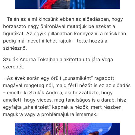
– Talán az a mi kincsünk ebben az előadásban, hogy
borzasztó nagy öniróniával mutatjuk be ezeket a
figurákat. Az egyik pillanatban könnyezni, a másikban
pedig már nevetni lehet rajtuk – tette hozzá a
színésznő.
Szulák Andrea Tokajban alakította utoljára Vega
szerepét.
– Az évek során egy őrült „cunamiként” ragadott
magával rengeteg női, majd férfi nézőt is ez az előadás
– emelte ki Szulák Andrea, aki hozzáfűzte, hogy
amellett, hogy vicces, még tanulságos is a darab, hisz
egyfajta „aha érzést” kapnak a nézők, mert részben
magukra vagy a problémájukra ismernek.