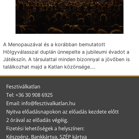
A Menopauzával és a korábban bemutatott
Hölgyválasszal duplán ünnepelte a jubileumi évadot a
Játékszín. A társulattal minden bizonnyal a jövőben is
találkozhat majd a Katlan közönsége….
Fesztiválkatlan
Tel: +36 30 908 6925
Email: info@fesztivalkatlan.hu
Nyitva előadásnapokon az előadás kezdete előtt
2 órával az előadás végéig.
Fizetési lehetőségek a helyszínen:
Készpénz, Bankkártya, SZÉP kártya