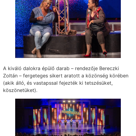
A kiváló dalokra épülő darab – rendezője Bereczki
Zoltán – fergeteges sikert aratott a közönség körében
(akik álló, és vastapssal fejezték ki tetszésüket,
köszönetüket).