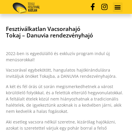
Fesztiválkatlan Vacsorahajó
Tokaj – Danuvia rendezvényhajó
2022-ben is egyedülálló és exkluzív program indul új
menüsorokkal!
Vacsorával egybekötött, hangulatos hajókirándulásra
invitáljuk önöket Tokajba, a DANUVIA rendezvényhajóra.
A két és fél órás út során megismerkedhetnek a várost
körülölelő folyókkal, és a felettük elterülő hegyvonulatokkal.
A feltálalt ételek közül nem hiányozhatnak a tradicionális
halételek, de igyekeztünk azoknak is a kedvében járni, akik
nem kedvelik a halas fogásokat.
Aki esetleg vacsora nélkül szeretne, kizárólag hajókázni,
azokat is szeretettel várjuk egy pohár borral a felső