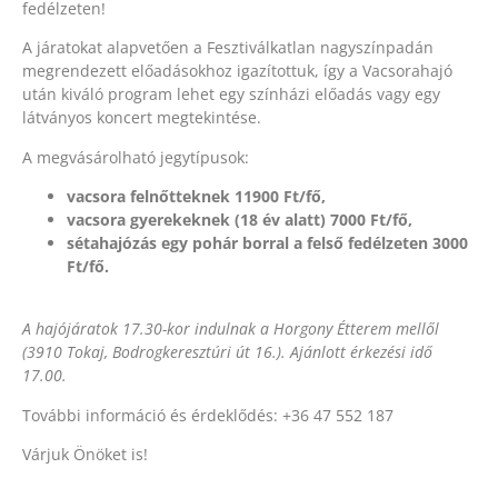
fedélzeten!
A járatokat alapvetően a Fesztiválkatlan nagyszínpadán
megrendezett előadásokhoz igazítottuk, így a Vacsorahajó
után kiváló program lehet egy színházi előadás vagy egy
látványos koncert megtekintése.
A megvásárolható jegytípusok:
vacsora felnőtteknek 11900 Ft/fő,
vacsora gyerekeknek (18 év alatt) 7000 Ft/fő,
sétahajózás egy pohár borral a felső fedélzeten 3000
Ft/fő.
A hajójáratok 17.30-kor indulnak a Horgony Étterem mellől
(3910 Tokaj, Bodrogkeresztúri út 16.). Ajánlott érkezési idő
17.00.
További információ és érdeklődés: +36 47 552 187
Várjuk Önöket is!