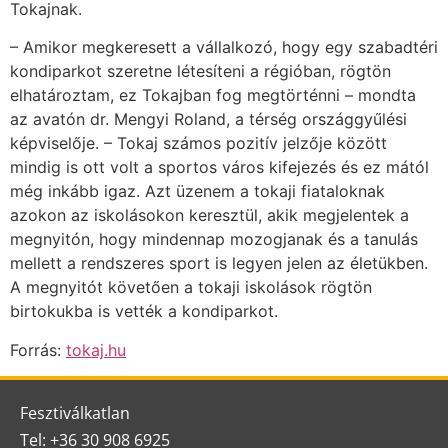
Tokajnak.
– Amikor megkeresett a vállalkozó, hogy egy szabadtéri
kondiparkot szeretne létesíteni a régióban, rögtön
elhatároztam, ez Tokajban fog megtörténni – mondta
az avatón dr. Mengyi Roland, a térség országgyűlési
képviselője. – Tokaj számos pozitív jelzője között
mindig is ott volt a sportos város kifejezés és ez mától
még inkább igaz. Azt üzenem a tokaji fiataloknak
azokon az iskolásokon keresztül, akik megjelentek a
megnyitón, hogy mindennap mozogjanak és a tanulás
mellett a rendszeres sport is legyen jelen az életükben.
A megnyitót követően a tokaji iskolások rögtön
birtokukba is vették a kondi­parkot.
Forrás:
tokaj.hu
Fesztiválkatlan
Tel: +36 30 908 6925