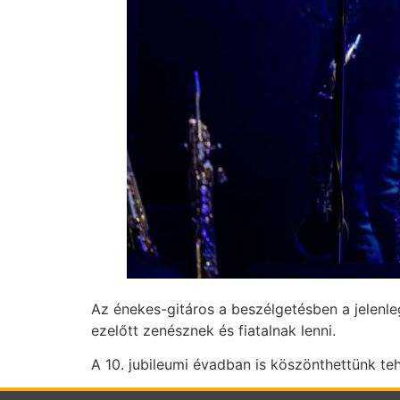
Az énekes-gitáros a beszélgetésben a jelenleg
ezelőtt zenésznek és fiatalnak lenni.
A 10. jubileumi évadban is köszönthettünk teh