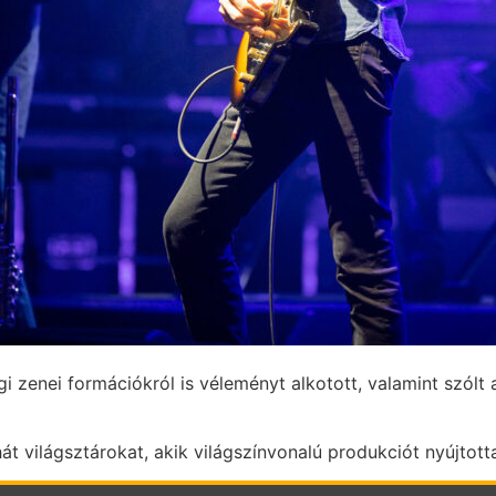
i zenei formációkról is véleményt alkotott, valamint szólt 
át világsztárokat, akik világszínvonalú produkciót nyújtot