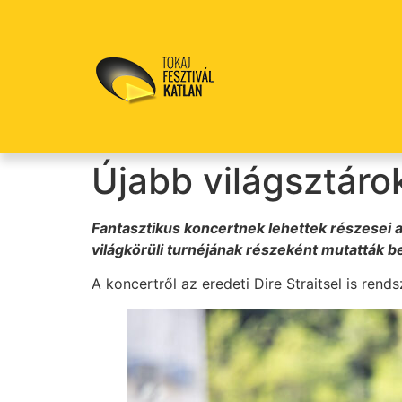
Újabb világsztáro
Fantasztikus koncertnek lehettek részesei a
világkörüli turnéjának részeként mutatták b
A koncertről az eredeti Dire Straitsel is ren