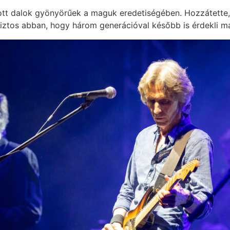
ott dalok gyönyörűek a maguk eredetiségében. Hozzátette,
biztos abban, hogy három generációval később is érdekli m