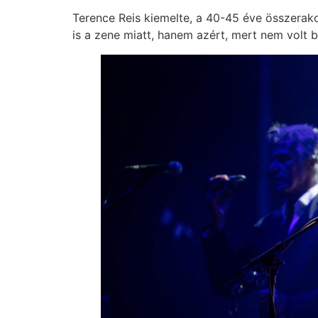
Terence Reis kiemelte, a 40-45 éve összerak
is a zene miatt, hanem azért, mert nem volt 