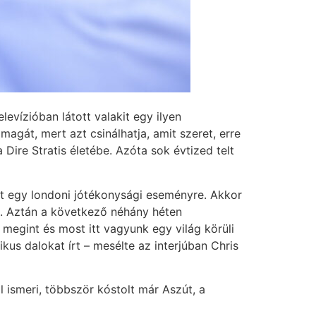
evízióban látott valakit egy ilyen
magát, mert azt csinálhatja, amit szeret, erre
Dire Stratis életébe. Azóta sok évtized telt
est egy londoni jótékonysági eseményre. Akkor
k. Aztán a következő néhány héten
 megint és most itt vagyunk egy világ körüli
ikus dalokat írt – mesélte az interjúban Chris
 ismeri, többször kóstolt már Aszút, a