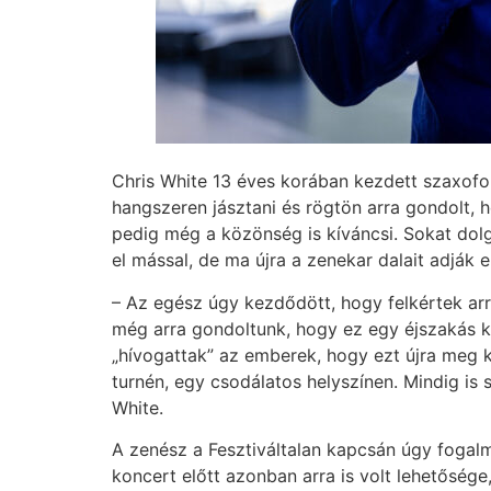
Chris White 13 éves korában kezdett szaxofono
hangszeren jásztani és rögtön arra gondolt, ho
pedig még a közönség is kíváncsi. Sokat dolgo
el mással, de ma újra a zenekar dalait adják e
– Az egész úgy kezdődött, hogy felkértek arr
még arra gondoltunk, hogy ez egy éjszakás k
„hívogattak” az emberek, hogy ezt újra meg ke
turnén, egy csodálatos helyszínen. Mindig is s
White.
A zenész a Fesztiváltalan kapcsán úgy fogalm
koncert előtt azonban arra is volt lehetőség