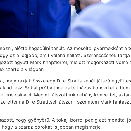
zni, előtte hegedülni tanult. Az mesélte, gyermekként a tel
gy ez a legjobb, amit valaha hallott. Szerencsésnek tartja 
zott együtt Mark Knopflerrel, mielőtt megérkezett volna a 
lő szerte a világban.
a, hogy rakjak össze egy Dire Straits zenét játszó együtt
aland lesz. Sokat próbáltunk és teltházas koncertet adtun
llene csinálni. Megint játszottunk néhány koncertet, aztán
zerettem a Dire Stratitsel játszani, szerintem Mark fantaszt
azott, hogy gyönyörű. A tokaji borról pedig azt mondta, jól
e, hogy a száraz borokat is jobban megismerje.