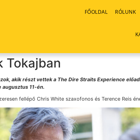
FŐOLDAL
RÓLUNK
K
k Tokajban
zok, akik részt vettek a The Dire Straits Experience előa
e augusztus 11-én.
dszeresen fellépő Chris White szaxofonos és Terence Reis én