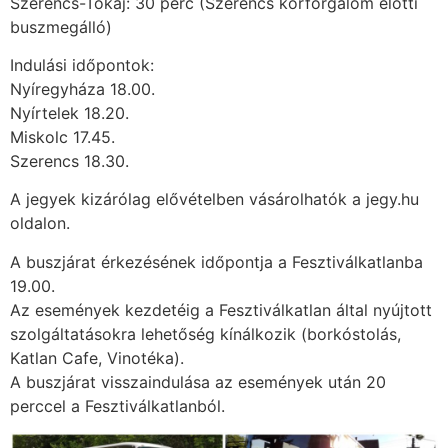
Szerencs-Tokaj: 30 perc (Szerencs körforgalom előtti
buszmegálló)
Indulási időpontok:
Nyíregyháza 18.00.
Nyírtelek 18.20.
Miskolc 17.45.
Szerencs 18.30.
A jegyek kizárólag elővételben vásárolhatók a jegy.hu
oldalon.
A buszjárat érkezésének időpontja a Fesztiválkatlanba
19.00.
Az események kezdetéig a Fesztiválkatlan által nyújtott
szolgáltatásokra lehetőség kínálkozik (borkóstolás,
Katlan Cafe, Vinotéka).
A buszjárat visszaindulása az események után 20
perccel a Fesztiválkatlanból.