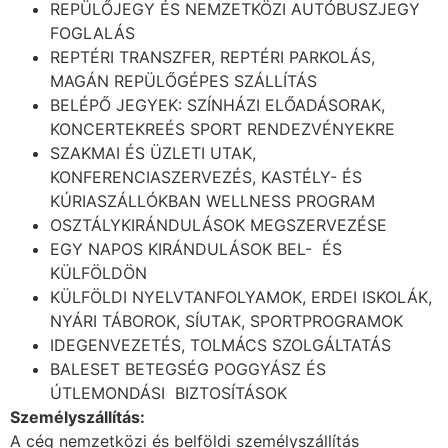
REPÜLŐJEGY ÉS NEMZETKÖZI AUTÓBUSZJEGY
FOGLALÁS
REPTÉRI TRANSZFER, REPTÉRI PARKOLÁS,
MAGÁN REPÜLŐGÉPES SZÁLLÍTÁS
BELÉPŐ JEGYEK: SZÍNHÁZI ELŐADÁSORAK,
KONCERTEKREÉS SPORT RENDEZVÉNYEKRE
SZAKMAI ÉS ÜZLETI UTAK,
KONFERENCIASZERVEZÉS, KASTÉLY- ÉS
KÚRIASZÁLLÓKBAN WELLNESS PROGRAM
OSZTÁLYKIRÁNDULÁSOK MEGSZERVEZÉSE
EGY NAPOS KIRÁNDULÁSOK BEL- ÉS
KÜLFÖLDÖN
KÜLFÖLDI NYELVTANFOLYAMOK, ERDEI ISKOLÁK,
NYÁRI TÁBOROK, SÍUTAK, SPORTPROGRAMOK
IDEGENVEZETÉS, TOLMÁCS SZOLGÁLTATÁS
BALESET BETEGSÉG POGGYÁSZ ÉS
ÚTLEMONDÁSI BIZTOSÍTÁSOK
Személyszállítás:
A cég nemzetközi és belföldi személyszállítás