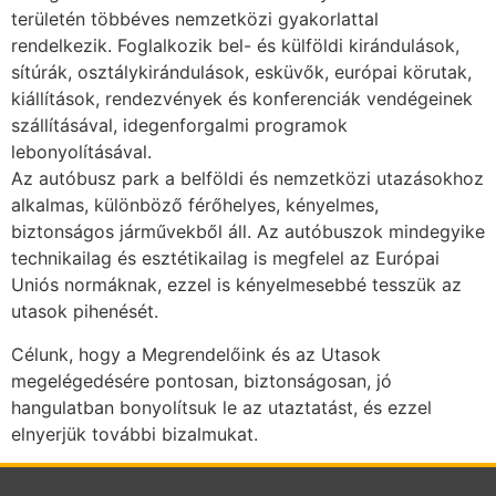
területén többéves nemzetközi gyakorlattal
rendelkezik. Foglalkozik bel- és külföldi kirándulások,
sítúrák, osztálykirándulások, esküvők, európai körutak,
kiállítások, rendezvények és konferenciák vendégeinek
szállításával, idegenforgalmi programok
lebonyolításával.
Az autóbusz park a belföldi és nemzetközi utazásokhoz
alkalmas, különböző férőhelyes, kényelmes,
biztonságos járművekből áll. Az autóbuszok mindegyike
technikailag és esztétikailag is megfelel az Európai
Uniós normáknak, ezzel is kényelmesebbé tesszük az
utasok pihenését.
Célunk, hogy a Megrendelőink és az Utasok
megelégedésére pontosan, biztonságosan, jó
hangulatban bonyolítsuk le az utaztatást, és ezzel
elnyerjük további bizalmukat.