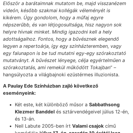
Először a barátaimnak mutatom be, majd visszanézem
videón, később szakmai kollégák véleményét is
kikérem. Úgy gondolom, hogy a műfaj egyre
népszerűbb, és van létjogosultsága, hisz nagyon sok
helyre hívnak minket
.
Mindig igazodni kell a hely
adottságaihoz. Fontos, hogy a bűvésznek elegendő
legyen a repertoárja, így egy színházteremben, vagy
egy falunapon is be tud mutatni egy-egy szórakoztató
mutatványt. A bűvészet lényege, célja egyértelműen a
szórakoztatás, ami remekül működött Tokajban
” –
hangsúlyozta a világbajnoki ezüstérmes illuzionista.
A Paulay Ede Színházban zajló következő
eseményeink:
Két este, két különböző műsor a
Sabbathsong
Klezmer Banddel
és sztárvendégeivel július 12-én,
és 13-án.
Neil Labute 2005-ben írt
Valami csajok
című
komédiája
július 17-én, szerdán 19 órától lesz