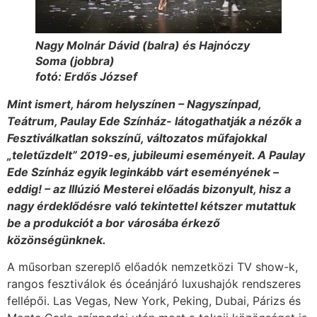
Nagy Molnár Dávid (balra) és Hajnóczy
Soma (jobbra)
fotó: Erdős József
Mint ismert, három helyszínen – Nagyszínpad,
Teátrum, Paulay Ede Színház- látogathatják a nézők a
Fesztiválkatlan sokszínű, változatos műfajokkal
„teletűzdelt” 2019-es, jubileumi eseményeit.
A Paulay
Ede Színház egyik leginkább várt eseményének –
eddig! – az Illúzió Mesterei előadás bizonyult, hisz a
nagy érdeklődésre való tekintettel kétszer mutattuk
be a produkciót a bor városába érkező
közönségünknek.
A műsorban szereplő előadók nemzetközi TV show-k,
rangos fesztiválok és óceánjáró luxushajók rendszeres
fellépői. Las Vegas, New York, Peking, Dubai, Párizs és