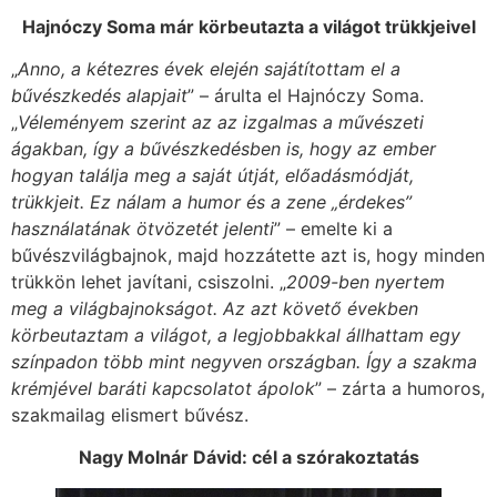
Hajnóczy Soma már körbeutazta a világot trükkjeivel
„
Anno, a kétezres évek elején sajátítottam el a
bűvészkedés alapjait
” – árulta el Hajnóczy Soma.
„
Véleményem szerint az az izgalmas a művészeti
ágakban, így a bűvészkedésben is, hogy az ember
hogyan találja meg a saját útját, előadásmódját,
trükkjeit. Ez nálam a humor és a zene „érdekes”
használatának ötvözetét jelenti
” – emelte ki a
bűvészvilágbajnok, majd hozzátette azt is, hogy minden
trükkön lehet javítani, csiszolni. „
2009-ben nyertem
meg a világbajnokságot. Az azt követő években
körbeutaztam a világot, a legjobbakkal állhattam egy
színpadon több mint negyven országban. Így a szakma
krémjével baráti kapcsolatot ápolok
” – zárta a humoros,
szakmailag elismert bűvész.
Nagy Molnár Dávid: cél a szórakoztatás