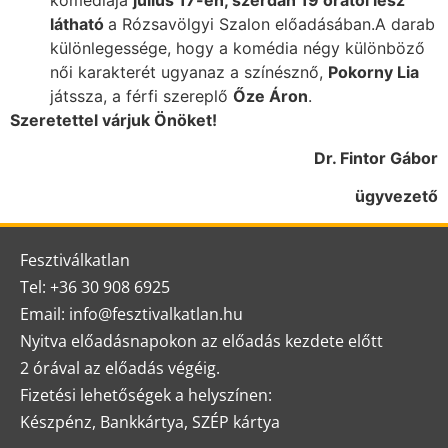
látható
a Rózsavölgyi Szalon előadásában.A darab
különlegessége, hogy a komédia négy különböző
női karakterét ugyanaz a színésznő,
Pokorny Lia
játssza, a férfi szereplő
Őze Áron
.
Szeretettel várjuk Önöket!
Dr. Fintor Gábor
ügyvezető
Fesztiválkatlan
Tel: +36 30 908 6925
Email: info@fesztivalkatlan.hu
Nyitva előadásnapokon az előadás kezdete előtt
2 órával az előadás végéig.
Fizetési lehetőségek a helyszínen:
Készpénz, Bankkártya, SZÉP kártya