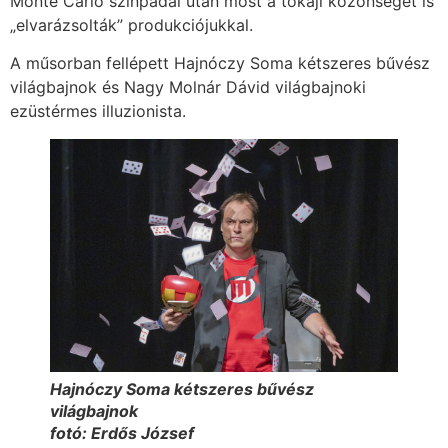
Monte Carlo színpadai után most a tokaji közönséget is
„elvarázsolták” produkciójukkal.
A műsorban fellépett Hajnóczy Soma kétszeres bűvész
világbajnok és Nagy Molnár Dávid világbajnoki
ezüstérmes illuzionista.
Hajnóczy Soma kétszeres bűvész
világbajnok
fotó: Erdős József