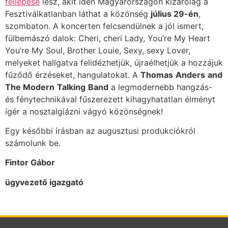
fellépése
lesz, akit idén Magyarországon kizárólag a
Fesztiválkatlanban láthat a közönség
július 29-én
,
szombaton. A koncerten felcsendülnek a jól ismert,
fülbemászó dalok: Cheri, cheri Lady, You’re My Heart
You’re My Soul, Brother Louie, Sexy, sexy Lover,
melyeket hallgatva felidézhetjük, újraélhetjük a hozzájuk
fűződő érzéseket, hangulatokat. A
Thomas
Anders
and
The Modern
Talking
Band
a legmodernebb hangzás-
és fénytechnikával fűszerezett kihagyhatatlan élményt
ígér a nosztalgiázni vágyó közönségnek!
Egy későbbi írásban az augusztusi produkciókról
számolunk be.
Fintor Gábor
ügyvezető igazgató