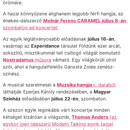
örömére.
A hazai könnyűzene alighanem legjobb férfi hangja, az
énekes-dalszerző
Molnár Ferenc CARAMEL július 8-án
,
szombaton ad koncertet
.
Az egyik leglátványosabb előadásnak
július 16-án
,
vasárnap az
Experidance
társulat Földünk ezer arcát,
sokszínű, misztikummal teli csillogó világát bemutató
Nostradamus
műsora
várható. Egy világkörüli útról
szól, ahol a hangulatfelelős Ganxsta Zolee zenész-
színész.
A musical szerelmesei a
Muzsika hangja
c. darabot
láthatják Eperjes Károly rendezésében, a
Magyar
Színház
előadásában
július 22-én
, szombaton.
A szezon egyik leginkább várt koncertje minden
kétséget kizáróan a világsztár,
Thomas Anders
(az
egykor igen népszerű Modern Talking egyik tagja)