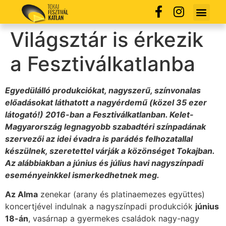
Világsztár is érkezik
a Fesztiválkatlanba
Egyedülálló produkciókat, nagyszerű, színvonalas
előadásokat láthatott a nagyérdemű (közel 35 ezer
látogató!) 2016-ban a Fesztiválkatlanban. Kelet-
Magyarország legnagyobb szabadtéri színpadának
szervezői az idei évadra is parádés felhozatallal
készülnek, szeretettel várják a közönséget Tokajban.
Az alábbiakban a június és július havi nagyszínpadi
eseményeinkkel ismerkedhetnek meg.
Az Alma
zenekar (arany és platinaemezes együttes)
koncertjével indulnak a nagyszínpadi produkciók
június
18-án
, vasárnap a gyermekes családok nagy-nagy