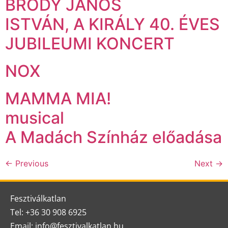
BRÓDY JÁNOS
ISTVÁN, A KIRÁLY 40. ÉVES
JUBILEUMI KONCERT
NOX
MAMMA MIA!
musical
A Madách Színház előadása
←
Previous
Next
→
Fesztiválkatlan
Tel: +36 30 908 6925
Email: info@fesztivalkatlan.hu