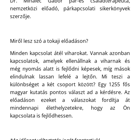
Dr. Mihalec Gábor pár-és családterapeuta,
nemzetközi előadó, párkapcsolati sikerkönyvek
szerzője.
Miről lesz szó a tokaji előadáson?
Minden kapcsolat átél viharokat. Vannak azonban
kapcsolatok, amelyek ellenállnak a viharnak és
még nyomás alatt is fejlődni képesek, míg mások
elindulnak lassan lefelé a lejtőn. Mi teszi a
különbséget a két csoport között? Egy 1255 fős
magyar kutatás pontos választ ad a kérdésre. Az
előadáson ezeket a válaszokat fordítja át
mindennapi élethelyzetekre, hogy az Ön
kapcsolata is fejlődhessen.