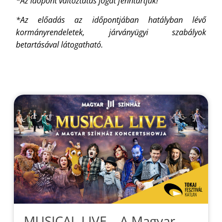
*Az időpont változtatás jogát fenntartjuk!
*Az előadás az időpontjában hatályban lévő
kormányrendeletek, járványügyi szabályok
betartásával látogatható.
MUSICAL LIVE – A Magyar