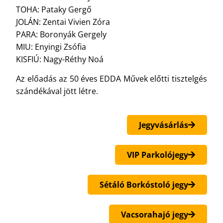
TOHA: Pataky Gergő
JOLÁN: Zentai Vivien Zóra
PARA: Boronyák Gergely
MIU: Enyingi Zsófia
KISFIÚ: Nagy-Réthy Noá
Az előadás az 50 éves EDDA Művek előtti tisztelgés
szándékával jött létre.
Jegyvásárlás
VIP Parkolójegy
Sétáló Borkóstoló jegy
Vacsorahajó jegy