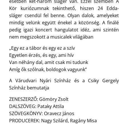
esetben két-három sláger van. Ezzel szemben A
Kör kuriózumnak tekinthető, hiszen 24 Edda-
sláger csendül fel benne. Olyan dalok, amelyeket
mindig velünk együtt énekel a közönség. A finálé
pedig igazi koncert hangulatot idéz, ami szintén
nem megszokott a musicalek világában
„Egy ez a tábor és egy ez a szív
Egyetlen érzés, és egy, ami hív
Van néhány dal, amit csak mi tudunk
Amíg ők szólnak, boldogok vagyunk”
A Várudvari Nyári Színház és a Csiky Gergely
Színház bemutatja
ZENESZERZŐ: Gömöry Zsolt
DALSZÖVEG: Pataky Attila
SZÖVEGKÖNYV: Oravecz János
PRODUCEREK: Nagy Szilárd, Ragány Misa