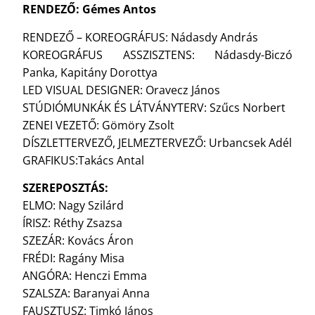
RENDEZŐ: Gémes Antos
RENDEZŐ – KOREOGRÁFUS: Nádasdy András
KOREOGRÁFUS ASSZISZTENS: Nádasdy-Biczó
Panka, Kapitány Dorottya
LED VISUAL DESIGNER: Oravecz János
STÚDIÓMUNKÁK ÉS LÁTVÁNYTERV: Szűcs Norbert
ZENEI VEZETŐ: Gömöry Zsolt
DÍSZLETTERVEZŐ, JELMEZTERVEZŐ: Urbancsek Adél
GRAFIKUS:Takács Antal
SZEREPOSZTÁS:
ELMO: Nagy Szilárd
ÍRISZ: Réthy Zsazsa
SZEZÁR: Kovács Áron
FRÉDI: Ragány Misa
ANGÓRA: Henczi Emma
SZALSZA: Baranyai Anna
FAUSZTUSZ: Timkó János