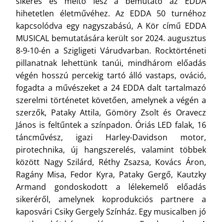
sikeres és méltó lesz a bemutató az EDDA
hihetetlen életművéhez. Az EDDA 50 turnéhoz
kapcsolódva egy nagyszabású, A Kör című EDDA
MUSICAL bemutatására került sor 2024. augusztus
8-9-10-én a Szigligeti Várudvarban. Rocktörténeti
pillanatnak lehettünk tanúi, mindhárom előadás
végén hosszú percekig tartó álló vastaps, ováció,
fogadta a művészeket a 24 EDDA dalt tartalmazó
szerelmi történetet követően, amelynek a végén a
szerzők, Pataky Attila, Gömöry Zsolt és Oravecz
János is feltűntek a színpadon. Óriás LED falak, 16
táncművész, igazi Harley-Davidson motor,
pirotechnika, új hangszerelés, valamint többek
között Nagy Szilárd, Réthy Zsazsa, Kovács Áron,
Ragány Misa, Fedor Kyra, Pataky Gergő, Kautzky
Armand gondoskodott a lélekemelő előadás
sikeréről, amelynek koprodukciós partnere a
kaposvári Csiky Gergely Színház. Egy musicalben jó