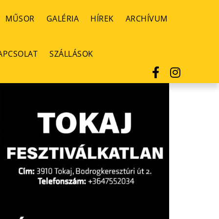
MŰSOR
GALÉRIA
HÍREK
ARCHÍVUM
APCSOLAT
SZÁLLÁSOK