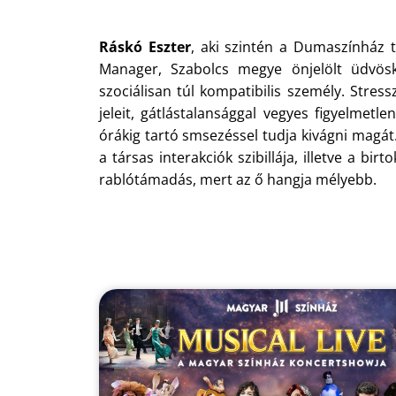
Ráskó Eszter
, aki szintén a Dumaszínház t
Manager, Szabolcs megye önjelölt üdvösk
szociálisan túl kompatibilis személy. Str
jeleit, gátlástalansággal vegyes figyelmet
órákig tartó smsezéssel tudja kivágni magát.
a társas interakciók szibillája, illetve a b
rablótámadás, mert az ő hangja mélyebb.