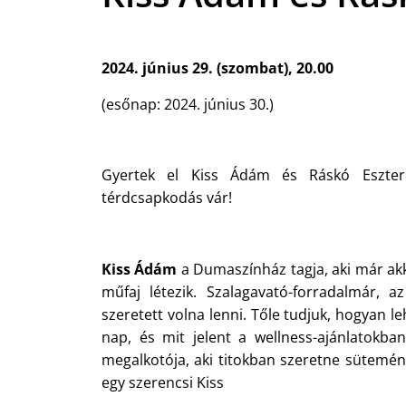
2024. június 29. (szombat), 20.00
(esőnap: 2024. június 30.)
Gyertek el Kiss Ádám és Ráskó Eszter e
térdcsapkodás vár!
Kiss Ádám
a Dumaszínház tagja, aki már akk
műfaj létezik. Szalagavató-forradalmár, 
szeretett volna lenni. Tőle tudjuk, hogyan l
nap, és mit jelent a wellness-ajánlatokb
megalkotója, aki titokban szeretne sütemény-
egy szerencsi Kiss