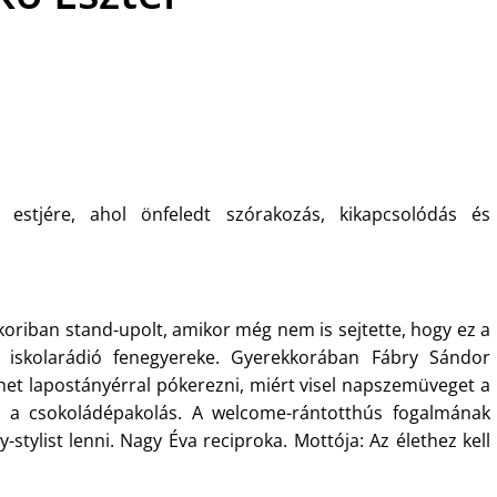
stjére, ahol önfeledt szórakozás, kikapcsolódás és
oriban stand-upolt, amikor még nem is sejtette, hogy ez a
az iskolarádió fenegyereke. Gyerekkorában Fábry Sándor
ehet lapostányérral pókerezni, miért visel napszemüveget a
an a csokoládépakolás. A welcome-rántotthús fogalmának
stylist lenni. Nagy Éva reciproka. Mottója: Az élethez kell