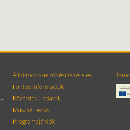
Általános szerződési feltételek
Támog
Fontos információk
Közérdekű adatok
te
Műszaki leírás
Programajánlók