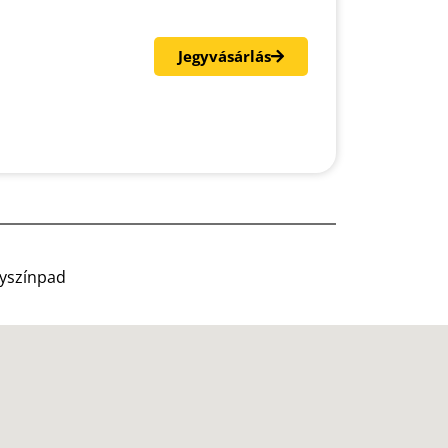
Jegyvásárlás
gyszínpad