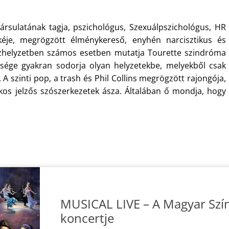
ársulatának tagja, pszichológus, Szexuálpszichológus, HR
éje, megrögzött élménykereső, enyhén narcisztikus és
esszhelyzetben számos esetben mutatja Tourette szindróma
lensége gyakran sodorja olyan helyzetekbe, melyekből csak
 A szinti pop, a trash és Phil Collins megrögzött rajongója,
irtokos jelzős szószerkezetek ásza. Általában ő mondja, hogy
MUSICAL LIVE – A Magyar Szí
koncertje