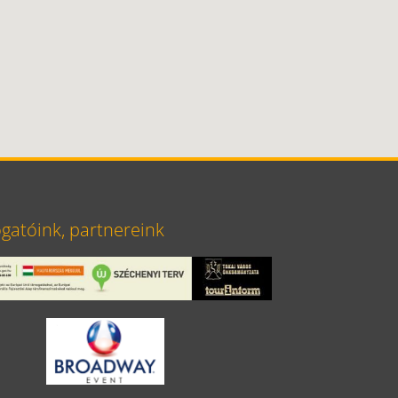
atóink, partnereink