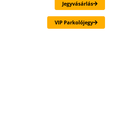
Jegyvásárlás
VIP Parkolójegy