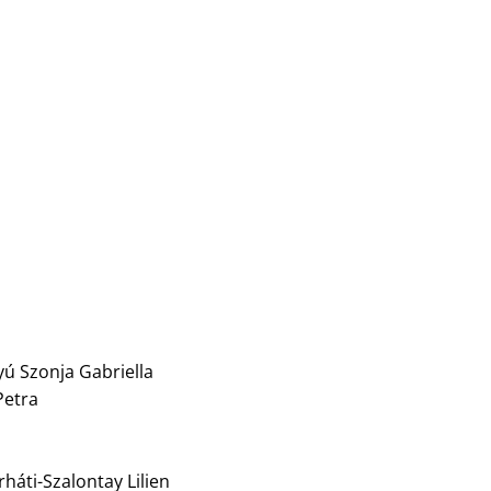
yú Szonja Gabriella
Petra
rháti-Szalontay Lilien