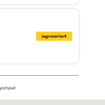
Jegyvásárlás
gyszínpad