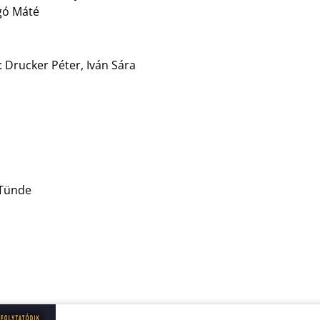
gó Máté
: Drucker Péter, Iván Sára
 Tünde