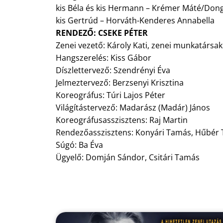
kis Béla és kis Hermann – Krémer Máté/Don
kis Gertrúd – Horváth-Kenderes Annabella
RENDEZŐ: CSEKE PÉTER
Zenei vezető: Károly Kati, zenei munkatársak
Hangszerelés: Kiss Gábor
Díszlettervező: Szendrényi Éva
Jelmeztervező: Berzsenyi Krisztina
Koreográfus: Túri Lajos Péter
Világítástervező: Madarász (Madár) János
Koreográfusasszisztens: Raj Martin
Rendezőasszisztens: Konyári Tamás, Hűbér
Súgó: Ba Éva
Ügyelő: Domján Sándor, Csitári Tamás