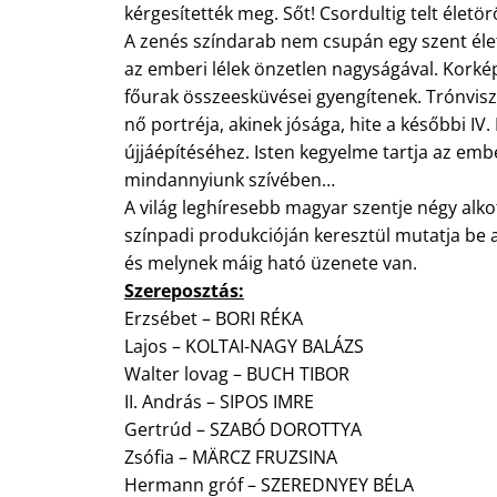
kérgesítették meg. Sőt! Csordultig telt életö
A zenés színdarab nem csupán egy szent él
az emberi lélek önzetlen nagyságával. Korké
főurak összeesküvései gyengítenek. Trónviszá
nő portréja, akinek jósága, hite a későbbi IV.
újjáépítéséhez. Isten kegyelme tartja az embe
mindannyiunk szívében…
A világ leghíresebb magyar szentje négy alko
színpadi produkcióján keresztül mutatja be a
és melynek máig ható üzenete van.
Szereposztás:
Erzsébet – BORI RÉKA
Lajos – KOLTAI-NAGY BALÁZS
Walter lovag – BUCH TIBOR
II. András – SIPOS IMRE
Gertrúd – SZABÓ DOROTTYA
Zsófia – MÄRCZ FRUZSINA
Hermann gróf – SZEREDNYEY BÉLA