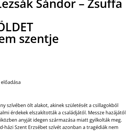
Lezsák Sándor – Zsuffa
FÖLDET
lem szentje
 előadása
lány szívében ölt alakot, akinek születését a csillagokból
talmi érdekek elszakították a családjától. Messze hazájától
t, miközben anyját idegen származása miatt gyilkolták meg.
ád-házi Szent Erzsébet szívét azonban a tragédiák nem