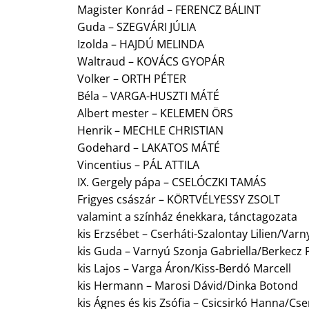
Magister Konrád – FERENCZ BÁLINT
Guda – SZEGVÁRI JÚLIA
Izolda – HAJDÚ MELINDA
Waltraud – KOVÁCS GYOPÁR
Volker – ORTH PÉTER
Béla – VARGA-HUSZTI MÁTÉ
Albert mester – KELEMEN ÖRS
Henrik – MECHLE CHRISTIAN
Godehard – LAKATOS MÁTÉ
Vincentius – PÁL ATTILA
IX. Gergely pápa – CSELÓCZKI TAMÁS
Frigyes császár – KÖRTVÉLYESSY ZSOLT
valamint a színház énekkara, tánctagozata
kis Erzsébet – Cserháti-Szalontay Lilien/Varn
kis Guda – Varnyú Szonja Gabriella/Berkecz 
kis Lajos – Varga Áron/Kiss-Berdó Marcell
kis Hermann – Marosi Dávid/Dinka Botond
kis Ágnes és kis Zsófia – Csicsirkó Hanna/Cse