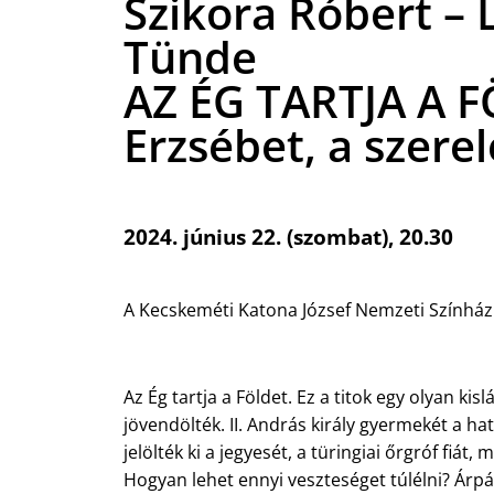
Szikora Róbert – 
Tünde
AZ ÉG TARTJA A 
Erzsébet, a szere
2024. június 22. (szombat), 20.30
A Kecskeméti Katona József Nemzeti Színház
Az Ég tartja a Földet. Ez a titok egy olyan kis
jövendölték. II. András király gyermekét a ha
jelölték ki a jegyesét, a türingiai őrgróf fiá
Hogyan lehet ennyi veszteséget túlélni? Árp