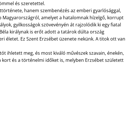
römmel és szeretettel.
ettörténete, hanem szembenézés az emberi gyarlósággal,
p Magyarországról, amelyet a hatalomnak hízelgő, korrupt
lyok, gyilkosságok szövevényén át rajzolódik ki egy fiatal
 Béla királynak is erőt adott a tatárok dúlta ország
ri életet. Ez Szent Erzsébet üzenete nekünk. A titok ott van
tót ihletett meg, és most kiváló művészek szavain, énekén,
 kort és a történelmi időket is, melyben Erzsébet született