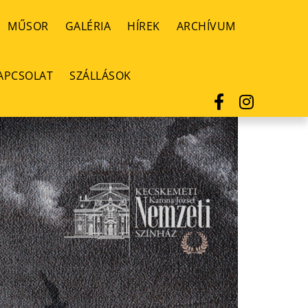
MŰSOR
GALÉRIA
HÍREK
ARCHÍVUM
APCSOLAT
SZÁLLÁSOK